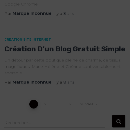
Google Chrome.
Par
Marque Inconnue
, il y a
8 ans
CRÉATION SITE INTERNET
Création D’un Blog Gratuit Simple
Un détour par cette boutique pleine de charme, de tissus
magnifiques, Marie-Hélène et Chérine sont véritablement
adorable.
Par
Marque Inconnue
, il y a
8 ans
Pagination
1
2
…
16
SUIVANT
des
R
Rechercher…
e