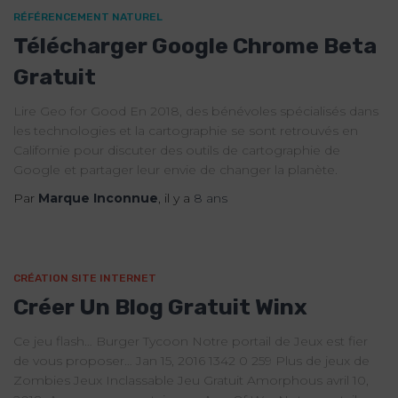
RÉFÉRENCEMENT NATUREL
Télécharger Google Chrome Beta
Gratuit
Lire Geo for Good En 2018, des bénévoles spécialisés dans
les technologies et la cartographie se sont retrouvés en
Californie pour discuter des outils de cartographie de
Google et partager leur envie de changer la planète.
Par
Marque Inconnue
, il y a
8 ans
CRÉATION SITE INTERNET
Créer Un Blog Gratuit Winx
Ce jeu flash… Burger Tycoon Notre portail de Jeux est fier
de vous proposer… Jan 15, 2016 1342 0 259 Plus de jeux de
Zombies Jeux Inclassable Jeu Gratuit Amorphous avril 10,