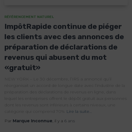
RÉFÉRENCEMENT NATUREL
ImpôtRapide continue de piéger
les clients avec des annonces de
préparation de déclarations de
revenus qui abusent du mot
«gratuit»
NEW YORK – Le 30 décembre, l’IRS a annoncé qu’il
réorganisait un accord de longue date avec l’industrie de la
préparation des déclarations de revenus en ligne, dans
lequel les entreprises offrent le dépôt gratuit aux personnes
dont les revenus sont inférieurs à certains niveaux, une
catégorie qui comprend 70%
Lire la suite…
Par
Marque Inconnue
, il y a
6 ans