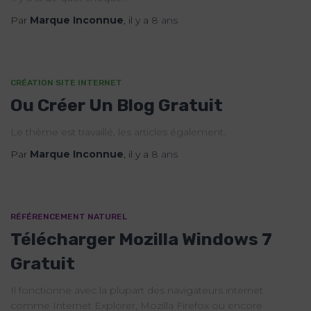
Par
Marque Inconnue
, il y a
8 ans
CRÉATION SITE INTERNET
Ou Créer Un Blog Gratuit
Le thème est travaillé, les articles également.
Par
Marque Inconnue
, il y a
8 ans
RÉFÉRENCEMENT NATUREL
Télécharger Mozilla Windows 7
Gratuit
Il fonctionne avec la plupart des navigateurs internet
comme Internet Explorer, Mozilla Firefox ou encore