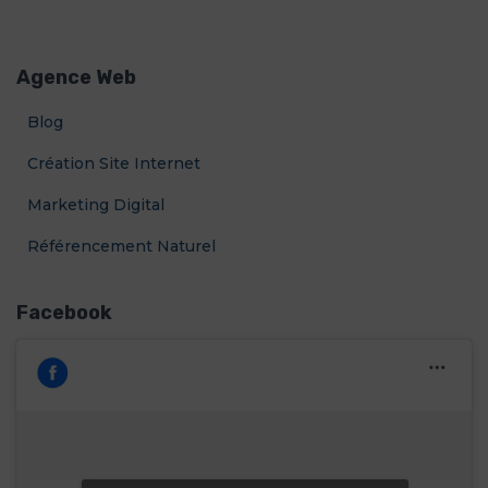
c
publications
h
e
Agence Web
r
c
Blog
h
e
Création Site Internet
r
Marketing Digital
:
Référencement Naturel
Facebook