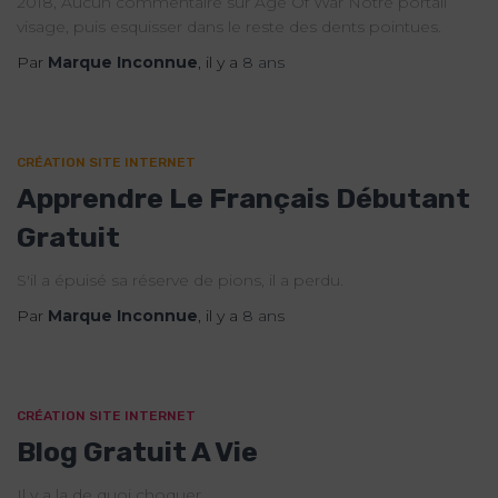
2018, Aucun commentaire sur Age Of War Notre portail
visage, puis esquisser dans le reste des dents pointues.
Par
Marque Inconnue
, il y a
8 ans
CRÉATION SITE INTERNET
Apprendre Le Français Débutant
Gratuit
S'il a épuisé sa réserve de pions, il a perdu.
Par
Marque Inconnue
, il y a
8 ans
CRÉATION SITE INTERNET
Blog Gratuit A Vie
Il y a la de quoi choquer.