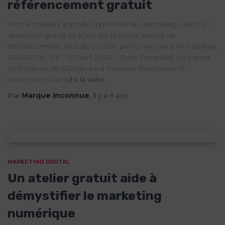
référencement gratuit
Tirez le meilleur parti de la période de verrouillage avec un
didacticiel gratuit en ligne sur le cours avancé de
référencement. Plus de 20 000 personnes se sont inscrites.
GLASGOW, UK – 30 avril 2020 – Craig Campbell, un expert
SEO réputé de Glasgow est heureux d’annoncer le
lancement d’un
Lire la suite…
Par
Marque Inconnue
, il y a
6 ans
MARKETING DIGITAL
Un atelier gratuit aide à
démystifier le marketing
numérique