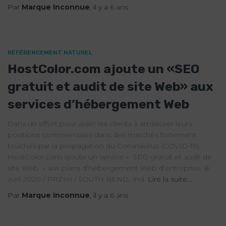
Par
Marque Inconnue
, il y a
6 ans
RÉFÉRENCEMENT NATUREL
HostColor.com ajoute un «SEO
gratuit et audit de site Web» aux
services d’hébergement Web
Dans un effort pour aider les clients à améliorer leurs
positions commerciales dans des marchés fortement
touchés par la propagation du Coronavirus (COVID-19),
HostColor.com ajoute un service « SEO gratuit et audit de
site Web » aux plans d’hébergement Web d’entreprise. 8
avril 2020 / PRZen / SOUTH BEND, Ind.
Lire la suite…
Par
Marque Inconnue
, il y a
6 ans