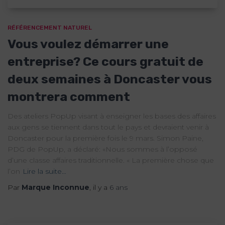
RÉFÉRENCEMENT NATUREL
Vous voulez démarrer une
entreprise? Ce cours gratuit de
deux semaines à Doncaster vous
montrera comment
Des ateliers PopUp visant à enseigner les bases des affaires
aux gens se tiennent dans tout le pays et devraient venir à
Doncaster pour la première fois le 9 mars. Simon Paine,
PDG de PopUp, a déclaré: «Nous sommes à l’opposé
d’une classe affaires traditionnelle. « La première chose que
l’on
Lire la suite…
Par
Marque Inconnue
, il y a
6 ans