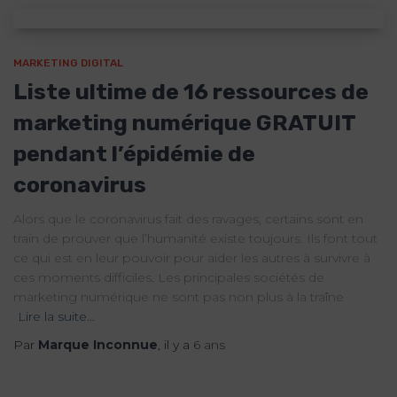
MARKETING DIGITAL
Liste ultime de 16 ressources de
marketing numérique GRATUIT
pendant l’épidémie de
coronavirus
Alors que le coronavirus fait des ravages, certains sont en
train de prouver que l’humanité existe toujours. Ils font tout
ce qui est en leur pouvoir pour aider les autres à survivre à
ces moments difficiles. Les principales sociétés de
marketing numérique ne sont pas non plus à la traîne
Lire la suite…
Par
Marque Inconnue
, il y a
6 ans