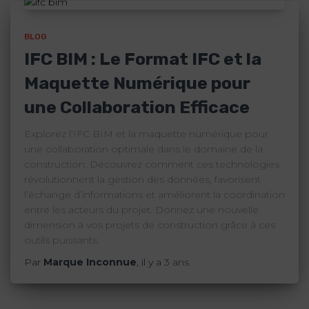
BLOG
IFC BIM : Le Format IFC et la
Maquette Numérique pour
une Collaboration Efficace
Explorez l’IFC BIM et la maquette numérique pour
une collaboration optimale dans le domaine de la
construction. Découvrez comment ces technologies
révolutionnent la gestion des données, favorisent
l’échange d’informations et améliorent la coordination
entre les acteurs du projet. Donnez une nouvelle
dimension à vos projets de construction grâce à ces
outils puissants.
Par
Marque Inconnue
, il y a
3 ans