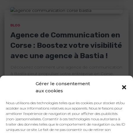
BLOG
Agence de Communication en
Corse : Boostez votre visibilité
avec une agence à Bastia !
Découvrez comment une agence de communication
à Bastia peut propulser votre entreprise en Corse.
Stratégie, identité visuelle, site web et réseaux sociaux
Gérer le consentement
pour booster votre visibilité.
aux cookies
Par
Marque Inconnue
, il y a
3 ans
Nous utilisons des technologies telles que les cookies pour stocker et/ou
accéder aux informations relatives aux appareils. Nous le faisons pour
améliorer l’expérience de navigation et pour afficher des publicités
(non-)personnalisées. Consentir à ces technologies nous autorisera à
traiter des données telles que le comportement de navigation ou les ID
uniques sur ce site. Le fait de ne pas consentir ou de retirer son