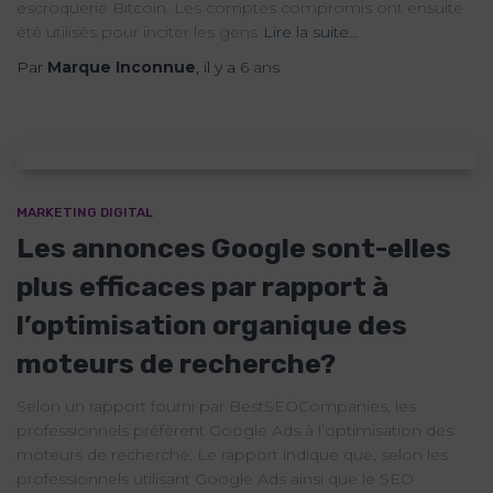
escroquerie Bitcoin. Les comptes compromis ont ensuite
été utilisés pour inciter les gens
Lire la suite…
Par
Marque Inconnue
, il y a
6 ans
MARKETING DIGITAL
Les annonces Google sont-elles
plus efficaces par rapport à
l’optimisation organique des
moteurs de recherche?
Selon un rapport fourni par BestSEOCompanies, les
professionnels préfèrent Google Ads à l’optimisation des
moteurs de recherche. Le rapport indique que, selon les
professionnels utilisant Google Ads ainsi que le SEO