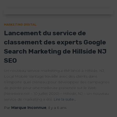
MARKETING DIGITAL
Lancement du service de
classement des experts Google
Search Marketing de Hillside NJ
SEO
Un nouveau service marketing a été lancé à Hillside, NJ.
Local Mobile Vantage travaille avec des clients dans
n’importe quel créneau pour développer des campagnes
de pointe pour une meilleure présence sur le Web.
(Newswire.net – 10 juillet 2020) – Hillside, NJ – Un nouveau
service de marketing a été
Lire la suite…
Par
Marque Inconnue
, il y a
6 ans