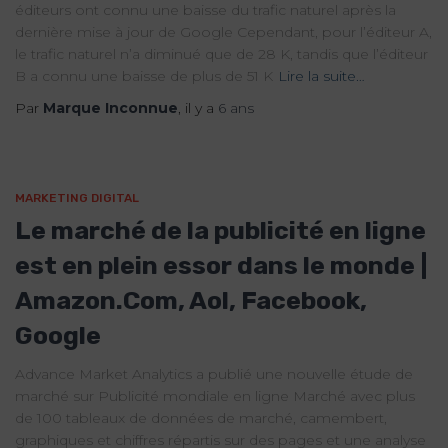
éditeurs ont connu une baisse du trafic naturel après la
dernière mise à jour de Google Cependant, pour l’éditeur A,
le trafic naturel n’a diminué que de 28 K, tandis que l’éditeur
B a connu une baisse de plus de 51 K
Lire la suite…
Par
Marque Inconnue
, il y a
6 ans
MARKETING DIGITAL
Le marché de la publicité en ligne
est en plein essor dans le monde |
Amazon.Com, Aol, Facebook,
Google
Advance Market Analytics a publié une nouvelle étude de
marché sur Publicité mondiale en ligne Marché avec plus
de 100 tableaux de données de marché, camembert,
graphiques et chiffres répartis sur des pages et une analyse