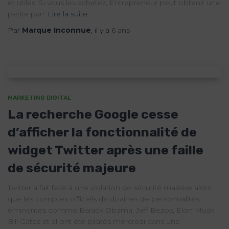
et utiles. Si vous les achetez, Entrepreneur peut obtenir une
petite part
Lire la suite…
Par
Marque Inconnue
, il y a
6 ans
MARKETING DIGITAL
La recherche Google cesse
d’afficher la fonctionnalité de
widget Twitter après une faille
de sécurité majeure
Twitter a fait face à une violation de sécurité massive alors
que les comptes officiels de dizaines de personnalités
éminentes comme Barack Obama, Jeff Bezos, Elon Musk,
Bill Gates et al ont été piratés mercredi dans une