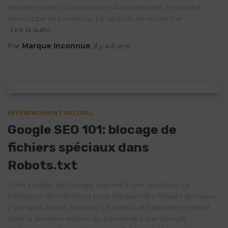
détaillée facile à comprendre. Actuellement, le marché
développe sa présence. Le rapport de recherche
Lire la suite…
Par
Marque Inconnue
, il y a
6 ans
RÉFÉRENCEMENT NATUREL
Google SEO 101: blocage de
fichiers spéciaux dans
Robots.txt
John Mueller de Google répond à une question sur
l’utilisation de robots.txt pour bloquer des fichiers spéciaux,
y compris .css et .htacess. Ce sujet a été abordé en détail
dans la dernière édition du Demandez aux Google