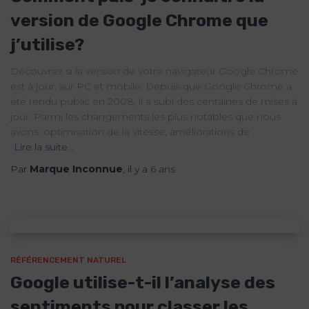
version de Google Chrome que
j’utilise?
Découvrez si la version de votre navigateur Google Chrome
est à jour, sur PC et mobile. Depuis que Google Chrome a
été rendu public en 2008, il a subi des centaines de mises à
jour. Parmi les changements les plus notables que nous
avons: optimisation de la vitesse, améliorations de
Lire la suite…
Par
Marque Inconnue
, il y a
6 ans
RÉFÉRENCEMENT NATUREL
Google utilise-t-il l’analyse des
sentiments pour classer les