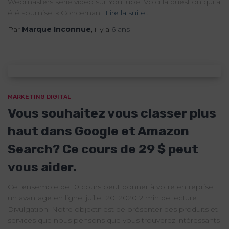
Webmasters série vidéo sur YouTube. Voici la question qui a
été soumise: « Concernant
Lire la suite…
Par
Marque Inconnue
, il y a
6 ans
MARKETING DIGITAL
Vous souhaitez vous classer plus
haut dans Google et Amazon
Search? Ce cours de 29 $ peut
vous aider.
Cet ensemble de 10 cours peut donner à votre entreprise
un avantage en ligne. juillet 20, 2020 2 min de lecture
Divulgation: Notre objectif est de présenter des produits et
services que nous pensons que vous trouverez intéressants