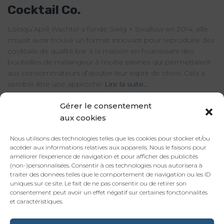
Cocktail Co.
Lorsqu’April Wachtel a fondé Swig + Swallow en 2014, elle
croyait avoir trouvé un format innovant pour reproduire des
cocktails de qualité bar à la maison en fournissant des
bouteilles de mélangeur à moitié pleines qui permettaient
aux consommateurs d’ajouter leur esprit de choix. Cela a
semblé être une approche
Lire la suite…
Par
Marque Inconnue
, il y a
6 ans
Gérer le consentement
aux cookies
R
Rechercher…
Nous utilisons des technologies telles que les cookies pour stocker et/ou
e
accéder aux informations relatives aux appareils. Nous le faisons pour
c
améliorer l’expérience de navigation et pour afficher des publicités
h
(non-)personnalisées. Consentir à ces technologies nous autorisera à
e
traiter des données telles que le comportement de navigation ou les ID
Agence Web
uniques sur ce site. Le fait de ne pas consentir ou de retirer son
r
consentement peut avoir un effet négatif sur certaines fonctonnalités
c
et caractéristiques.
Blog
h
e
Création Site Internet