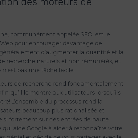
ation des moteurs de
rche, communément appelée SEO, est le
te Web pour encourager davantage de
 généralement d’augmenter la quantité et la
s de recherche naturels et non rémunérés, et
n’est pas une tâche facile.
moteurs de recherche rend fondamentalement
in qu’il le montre aux utilisateurs lorsqu’ils
re! L’ensemble du processus rend la
isateurs beaucoup plus rationalisée et
e si fortement sur des entrées de haute
e qui aide Google à aider à reconnaître votre
tes génial et décide de vous partager avec le