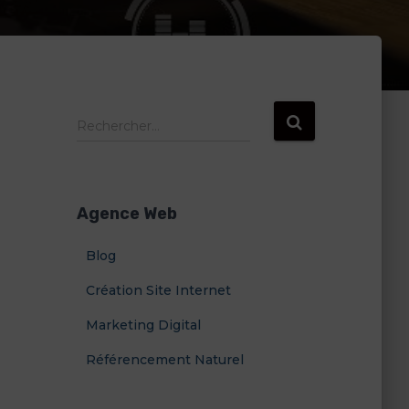
R
Rechercher…
e
c
h
e
Agence Web
r
c
Blog
h
e
Création Site Internet
r
Marketing Digital
:
Référencement Naturel