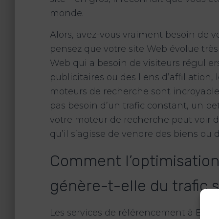
monde.
Alors, avez-vous vraiment besoin de 
pensez que votre site Web évolue très b
Web qui a besoin de visiteurs régulier
publicitaires ou des liens d’affiliation
moteurs de recherche sont incroyabl
pas besoin d’un trafic constant, un pe
votre moteur de recherche peut voir d
qu’il s’agisse de vendre des biens ou d
Comment l’optimisatio
génère-t-elle du trafic 
Les services de référencement à Brisb