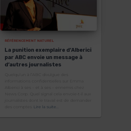
RÉFÉRENCEMENT NATUREL
La punition exemplaire d’Alberici
par ABC envoie un message à
d’autres journalistes
Quelqu’un à l’ABC divulgue des
informations confidentielles sur Emma
Alberici à ses – et à ses – ennemis chez
News Corp. Quel signal cela envoie-t-il aux
journalistes dont le travail est de demander
des comptes
Lire la suite…