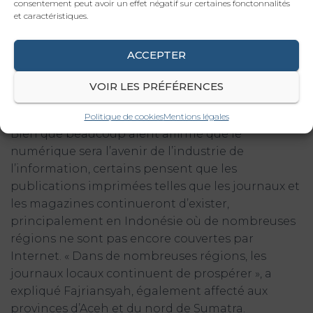
consentement peut avoir un effet négatif sur certaines fonctonnalités
les nouvelles en tant que contenu restent les
et caractéristiques.
mêmes. Nous nous référons toujours à la norme
similaire et au code d’éthique du journaliste lors
ACCEPTER
de la rédaction d’un article de presse », a ajouté
Abi.
VOIR LES PRÉFÉRENCES
Que réserve l’avenir
Politique de cookies
Mentions légales
Bien que beaucoup aient affirmé que le
numérique sera l’avenir de l’industrie de
l’information, certains pensent que les
publications imprimées telles que les journaux et
les magazines continueront d’exister,
principalement en Indonésie où de nombreuses
régions ne sont pas encore couvertes par
Internet. « Dans de nombreuses régions, les
journaux locaux continuent de prospérer », a
expliqué Fajriansyah, également affecté aux
provinces d’Aceh et du nord de Sumatra.