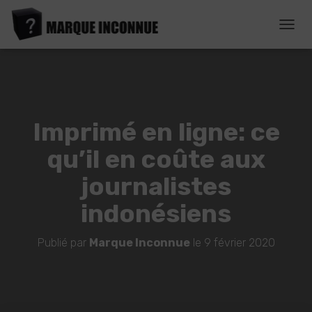
D
É
P
L
I
E
R
Imprimé en ligne: ce
L
A
qu’il en coûte aux
N
A
journalistes
V
I
indonésiens
G
A
T
Publié par
Marque Inconnue
le
9 février 2020
I
O
N