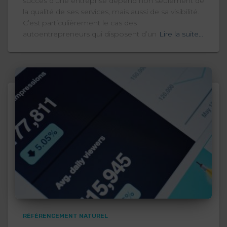
succès d’une entreprise dépend non seulement de
la qualité de ses services, mais aussi de sa visibilité.
C’est particulièrement le cas des
autoentrepreneurs qui disposent d’un
Lire la suite…
RÉFÉRENCEMENT NATUREL