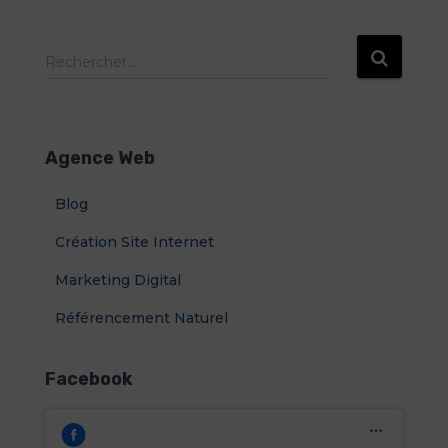
R
Rechercher…
e
c
h
e
Agence Web
r
c
Blog
h
e
Création Site Internet
r
Marketing Digital
:
Référencement Naturel
Facebook