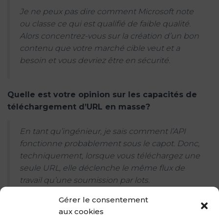
Je ne peux pas dire comment Microsoft note
ou classe ce qui est qualifié de faible qualité.
Alors concentrez-vous sur la création d’un bon
contenu que votre marché cible veut et a
besoin et vous devriez être en sécurité.
Quelle est votre opinion sur les capacités de
téléchargement d’URL en masse?
En tant qu’ingénieur, je sais comment l’API
fonctionne probablement sous le capot. Donc,
techniquement, lorsque vous téléchargez une
seule URL, elle déclenche le même flux de
travail qu’une soumission par lots.
La seule différence est qu’il déclenche un seul
Gérer le consentement
aux cookies
flux de travail par opposition à plusieurs flux de