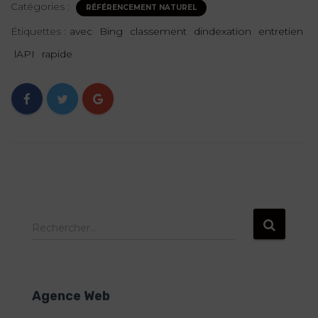
Catégories :
RÉFÉRENCEMENT NATUREL
Étiquettes :
avec
Bing
classement
dindexation
entretien
lAPI
rapide
R
Rechercher…
e
c
h
e
Agence Web
r
c