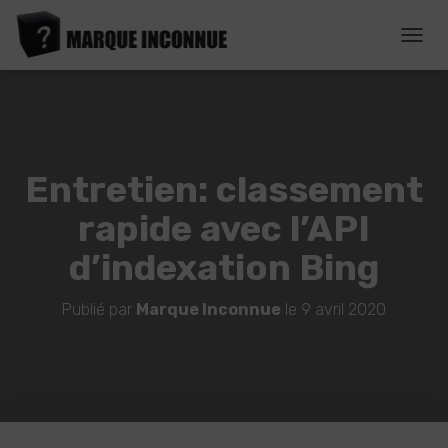
D
É
P
L
I
E
R
Entretien: classement
L
A
rapide avec l’API
N
A
d’indexation Bing
V
I
G
Publié par
Marque Inconnue
le
9 avril 2020
A
T
I
O
N