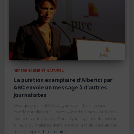
RÉFÉRENCEMENT NATUREL
La punition exemplaire d’Alberici par
ABC envoie un message à d’autres
journalistes
Quelqu’un à l’ABC divulgue des informations
confidentielles sur Emma Alberici à ses – et à ses –
ennemis chez News Corp. Quel signal cela envoie-
t-il aux journalistes dont le travail est de demander
des comptes
Lire la suite…