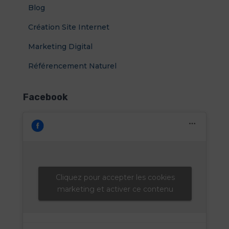
Blog
h
e
Création Site Internet
r
Marketing Digital
:
Référencement Naturel
Facebook
Cliquez pour accepter les cookies
marketing et activer ce contenu