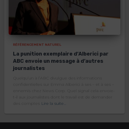
RÉFÉRENCEMENT NATUREL
La punition exemplaire d’Alberici par
ABC envoie un message à d’autres
journalistes
Quelqu’un à l’ABC divulgue des informations
confidentielles sur Emma Alberici à ses – et à ses –
ennemis chez News Corp. Quel signal cela envoie-
t-il aux journalistes dont le travail est de demander
des comptes
Lire la suite…