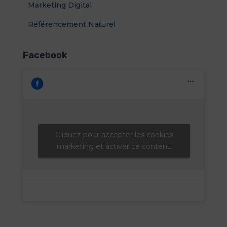
Marketing Digital
:
Référencement Naturel
Facebook
Cliquez pour accepter les cookies
marketing et activer ce contenu