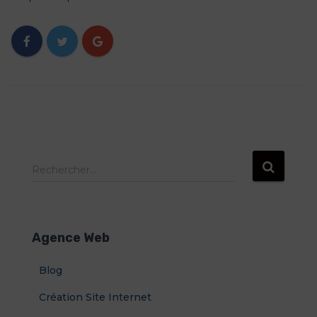
R
Rechercher…
e
c
h
e
Agence Web
r
c
Blog
h
e
Création Site Internet
r