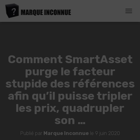
D
É
P
L
I
E
R
Comment SmartAsset
L
A
purge le facteur
N
A
stupide des références
V
I
afin qu’il puisse tripler
G
A
les prix, quadrupler
T
I
son …
O
N
Publié par
Marque Inconnue
le
9 juin 2020