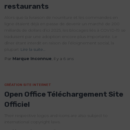
restaurants
Alors que la livraison de nourriture et les commandes en
ligne étaient déjà en passe de devenir un marché de 200
milliards de dollars d’ici 2025, les blocages liés à COVID-19 se
traduisent par une adoption encore plus importante. Le
dîner étant interdit en raison de l’éloignement social, la
plupart
Lire la suite…
Par
Marque Inconnue
, il y a
6 ans
CRÉATION SITE INTERNET
Open Office Téléchargement Site
Officiel
Their respective logos and icons are also subject to
international copyright laws.