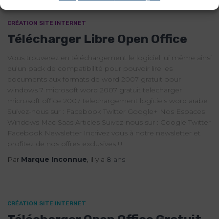
CRÉATION SITE INTERNET
Télécharger Libre Open Office
Vous trouverez en téléchargement le logiciel lui même ainsi
qu’un pack de compatibilité pour pouvoir lire les
documents aux formats de word 2007 gratuit pour
windows 7 microsoft word 2007 gratuit telecharger
microsoft office 2007 telechargement logiciels word arabe
Suivez-nous sur : Facebook Twitter Google+ Nos Espaces
Windows Mac Saas Articles Suivez-nous sur : Google Twitter
Facebook Newsletter Incrivez vous à notre newsletter et
profitez de nos offres exclusives !!!
Par
Marque Inconnue
, il y a
8 ans
CRÉATION SITE INTERNET