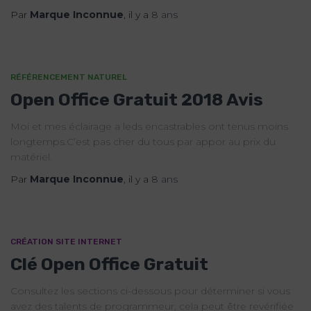
Par
Marque Inconnue
, il y a
8 ans
RÉFÉRENCEMENT NATUREL
Open Office Gratuit 2018 Avis
Moi et mes éclairage a leds encastrables ont tenus moins
longtemps.C’est pas cher du tous par appor au prix du
matériel.
Par
Marque Inconnue
, il y a
8 ans
CRÉATION SITE INTERNET
Clé Open Office Gratuit
Consultez les sections ci-dessous pour déterminer si vous
avez des talents de programmeur, cela peut être revérifiée