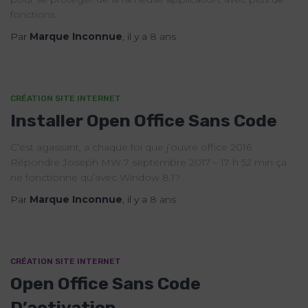
fonctions.
Par
Marque Inconnue
, il y a
8 ans
CRÉATION SITE INTERNET
Installer Open Office Sans Code
C’est agassant, a chaque foi que j’ouvre office 2016
Répondre Joseph MW 7 septembre 2017 – 17 h 52 min ça
ne fonctionne qu’avec Window 8.1?
Par
Marque Inconnue
, il y a
8 ans
CRÉATION SITE INTERNET
Open Office Sans Code
D’activation