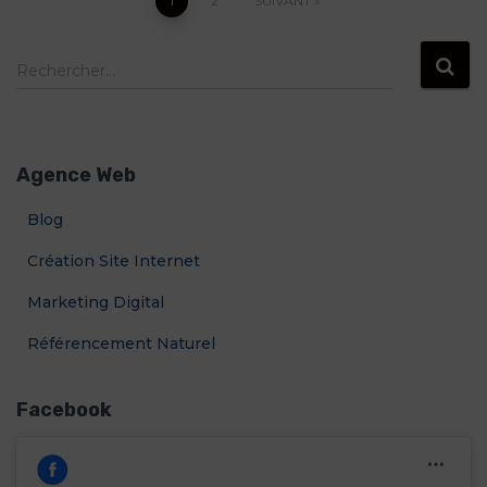
Pagination
1
2
SUIVANT
des
R
Rechercher…
e
c
publications
h
e
Agence Web
r
c
Blog
h
e
Création Site Internet
r
Marketing Digital
:
Référencement Naturel
Facebook