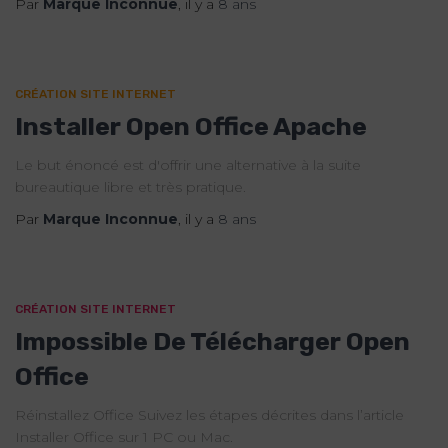
Par
Marque Inconnue
, il y a
8 ans
CRÉATION SITE INTERNET
Installer Open Office Apache
Le but énoncé est d'offrir une alternative à la suite
bureautique libre et très pratique.
Par
Marque Inconnue
, il y a
8 ans
CRÉATION SITE INTERNET
Impossible De Télécharger Open
Office
Réinstallez Office Suivez les étapes décrites dans l’article
Installer Office sur 1 PC ou Mac.