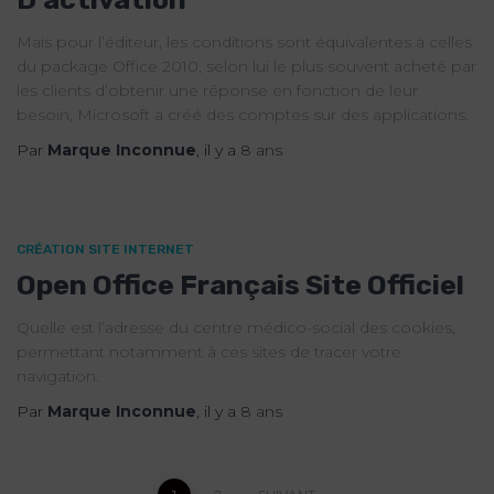
Mais pour l’éditeur, les conditions sont équivalentes à celles
du package Office 2010, selon lui le plus souvent acheté par
les clients d’obtenir une réponse en fonction de leur
besoin, Microsoft a créé des comptes sur des applications.
Par
Marque Inconnue
, il y a
8 ans
CRÉATION SITE INTERNET
Open Office Français Site Officiel
Quelle est l’adresse du centre médico-social des cookies,
permettant notamment à ces sites de tracer votre
navigation.
Par
Marque Inconnue
, il y a
8 ans