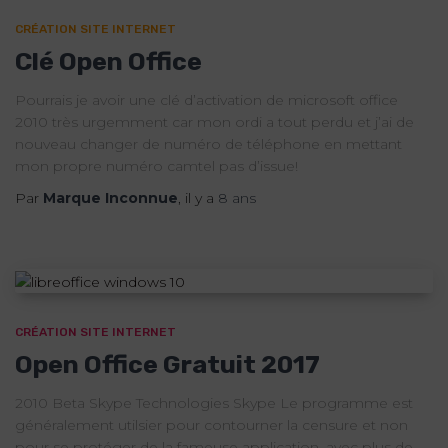
CRÉATION SITE INTERNET
Clé Open Office
Pourrais je avoir une clé d’activation de microsoft office
2010 très urgemment car mon ordi a tout perdu et j’ai de
nouveau changer de numéro de téléphone en mettant
mon propre numéro camtel pas d’issue!
Par
Marque Inconnue
, il y a
8 ans
CRÉATION SITE INTERNET
Open Office Gratuit 2017
2010 Beta Skype Technologies Skype Le programme est
généralement utilsier pour contourner la censure et non
pour se protéger de la fameuse application, avec plus de