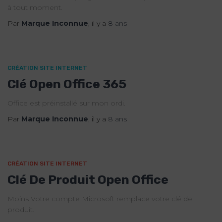
à tout moment.
Par
Marque Inconnue
, il y a
8 ans
CRÉATION SITE INTERNET
Clé Open Office 365
Office est préinstallé sur mon ordi.
Par
Marque Inconnue
, il y a
8 ans
CRÉATION SITE INTERNET
Clé De Produit Open Office
Moins Votre compte Microsoft remplace votre clé de
produit.