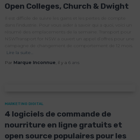
Open Colleges, Church & Dwight
Il est difficile de suivre les gains et les pertes de compte
dans l’industrie. Pour vous aider à savoir qui a quoi, voici un
résumé des emplacements de la semaine. Transport pour
NSWTransport for NSW a ouvert un appel d’offres pour une
campagne de changement de comportement de 12 mois.
Lire la suite…
Par
Marque Inconnue
, il y a
6 ans
MARKETING DIGITAL
4 logiciels de commande de
nourriture en ligne gratuits et
open source populaires pour les