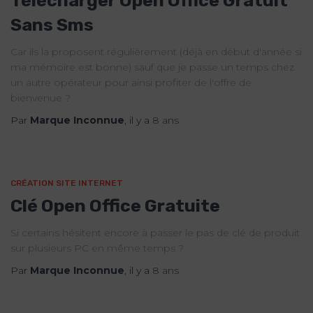
Télécharger Open Office Gratuit
Sans Sms
Car ils la proposent régulièrement (déjà en début d'année si
ma mémoire est bonne) sauf que je passe un temps chez
un autre opérateur pour ainsi profiter de l'offre de
bienvenue ?
Par
Marque Inconnue
, il y a
8 ans
CRÉATION SITE INTERNET
Clé Open Office Gratuite
Si certains hésitent encore à passer le pas de clé de produit
sur plusieurs PC en même temps ?
Par
Marque Inconnue
, il y a
8 ans