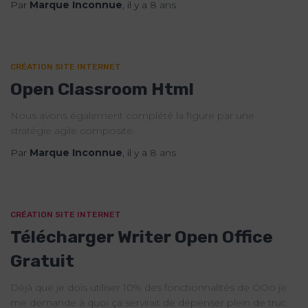
Par
Marque Inconnue
, il y a
8 ans
CRÉATION SITE INTERNET
Open Classroom Html
Nous avons également complété la figure par une
stratégie agile composite.
Par
Marque Inconnue
, il y a
8 ans
CRÉATION SITE INTERNET
Télécharger Writer Open Office
Gratuit
Déjà que je dois utiliser 10% des fonctionnalités de OOo je
me demande à quoi ça servirait de dépenser plein de truc