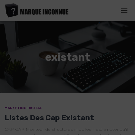
DÉPL
LA
NAVI
existant
MARKETING DIGITAL
Listes Des Cap Existant
CAP CAP Monteur de structures mobiles Il est à noter qu’il