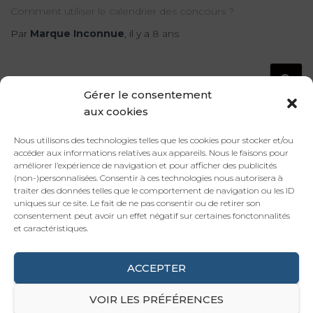
Comment utiliser le calendrier des concours ?
Par
Marque Inconnue
, il y a
8 ans
R
Rechercher…
e
Gérer le consentement
c
aux cookies
h
e
Nous utilisons des technologies telles que les cookies pour stocker et/ou
Agence Web
r
accéder aux informations relatives aux appareils. Nous le faisons pour
améliorer l’expérience de navigation et pour afficher des publicités
c
Blog
(non-)personnalisées. Consentir à ces technologies nous autorisera à
h
traiter des données telles que le comportement de navigation ou les ID
e
uniques sur ce site. Le fait de ne pas consentir ou de retirer son
Création Site Internet
r
consentement peut avoir un effet négatif sur certaines fonctonnalités
et caractéristiques.
Marketing Digital
:
Référencement Naturel
ACCEPTER
VOIR LES PRÉFÉRENCES
Facebook