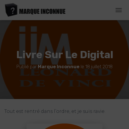
D
É
P
L
I
E
R
Livre Sur Le Digital
L
A
N
Publié par
Marque Inconnue
le
18 juillet 2018
A
V
I
G
A
T
I
O
Tout est rentré dans l’ordre, et je suis ravie.
N