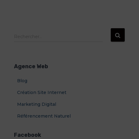
R
Rechercher…
e
c
h
e
Agence Web
r
c
Blog
h
e
Création Site Internet
r
Marketing Digital
:
Référencement Naturel
Facebook