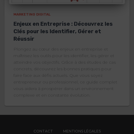
MARKETING DIGITAL
Enjeux en Entreprise : Découvrez les
Clés pour les Identifier, Gérer et
Réussir
Plongez au cœur des enjeux en entreprise et
maîtrisez les outils pour les identifier, les gérer et
atteindre vos objectifs. Grâce à des études de cas
concrets, découvrez les bonnes pratiques pour
faire face aux défis actuels. Que vous soyez
entrepreneur ou professionnel, ce guide complet
vous aidera à prospérer dans un environnement
complexe et en constante évolution.
CONTACT
MENTIONS LÉGALES