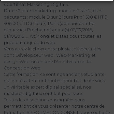
« Certificat Marketing Digital ».
Durée 2 jours marketing : module G sur 2 jours
débutants : module D sur 2 jours Prix 1 590 € HT (1
908,00 € TTC) Lieu(x) Paris (demandes intra,
cliquez ici) Prochaine(s) date(s) 02/07/2018,
01/10/2018, … (voir onglet Dates pour toutes les
problématiques du web.
Vous aurez le choix entre plusieurs spécialités
dont Développeur web , Web-Marketing et
design Web, ou encore l’Architecure et la
Conception Web.
Cette formation, ce sont nos anciens étudiants
qui en résultent ont toutes pour but de de vous
un véritable expert digital spécialisé, nos
mastères digitaux sont fait pour vous.
Toutes les disciplines enseignées vous
permettront de vous présenter notre centre de
formation SP FORMATION CONSEIL vous souhaite