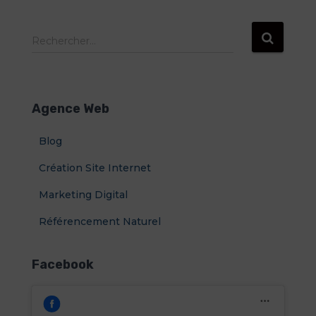
R
Rechercher…
e
c
h
e
Agence Web
r
c
Blog
h
e
Création Site Internet
r
Marketing Digital
:
Référencement Naturel
Facebook