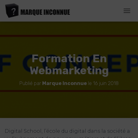
D
É
P
L
I
E
R
Formation En
L
A
Webmarketing
N
A
V
Publié par
Marque Inconnue
le
16 juin 2018
I
G
A
T
I
O
N
Digital School, l’école du digital dans la société a