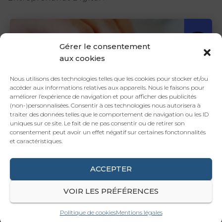
Gérer le consentement
aux cookies
Nous utilisons des technologies telles que les cookies pour stocker et/ou
accéder aux informations relatives aux appareils. Nous le faisons pour
améliorer l’expérience de navigation et pour afficher des publicités
(non-)personnalisées. Consentir à ces technologies nous autorisera à
traiter des données telles que le comportement de navigation ou les ID
uniques sur ce site. Le fait de ne pas consentir ou de retirer son
consentement peut avoir un effet négatif sur certaines fonctonnalités
et caractéristiques.
©
www.boostacom.fr
ACCEPTER
A l’issue de votre projet, nous vous proposons
VOIR LES PRÉFÉRENCES
également une formation webmarketing, plus
généraliste, Réussir ses actions webmarketing
Politique de cookies
Mentions légales
Découvrez aussi notre formation certifiante :