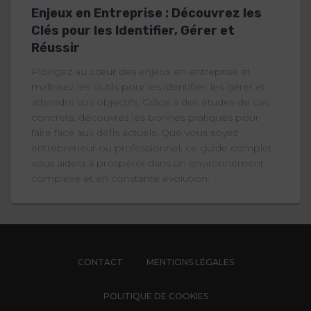
Enjeux en Entreprise : Découvrez les
Clés pour les Identifier, Gérer et
Réussir
Plongez au cœur des enjeux en entreprise et
maîtrisez les outils pour les identifier, les gérer et
atteindre vos objectifs. Grâce à des études de cas
concrets, découvrez les bonnes pratiques pour
faire face aux défis actuels. Que vous soyez
entrepreneur ou professionnel, ce guide complet
vous aidera à prospérer dans un environnement
complexe et en constante évolution.
CONTACT
MENTIONS LÉGALES
POLITIQUE DE COOKIES