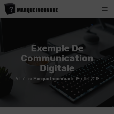
D
É
P
L
I
E
R
Exemple De
L
A
Communication
N
A
Digitale
V
I
G
Publié par
Marque Inconnue
le
18 juillet 2018
A
T
I
O
N