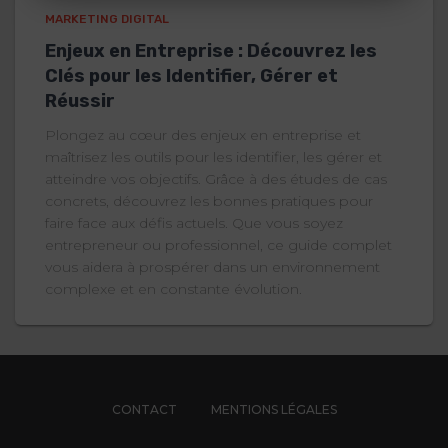
MARKETING DIGITAL
Enjeux en Entreprise : Découvrez les
Clés pour les Identifier, Gérer et
Réussir
Plongez au cœur des enjeux en entreprise et
maîtrisez les outils pour les identifier, les gérer et
atteindre vos objectifs. Grâce à des études de cas
concrets, découvrez les bonnes pratiques pour
faire face aux défis actuels. Que vous soyez
entrepreneur ou professionnel, ce guide complet
vous aidera à prospérer dans un environnement
complexe et en constante évolution.
CONTACT
MENTIONS LÉGALES