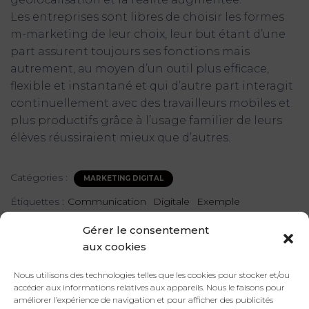
Les entreprises sont libres de choisir les formes
m-marketing de leur choix, leur but étant d’une
part assurent toujours ses fonctions mais
autrement, au moyen d’un outil plus efficace,
flexible et instantané et qui d’autre part interagit
continuellement avec des travailleurs mobiles et
plus productifs grâce à l’usage familier de leurs
élèves réussiraient mieux que d’autres.
Catégories :
MARKETING DIGITAL
Étiquettes :
Communication
Digitale
Exemple
Gérer le consentement
aux cookies
Nous utilisons des technologies telles que les cookies pour stocker et/ou
accéder aux informations relatives aux appareils. Nous le faisons pour
améliorer l’expérience de navigation et pour afficher des publicités