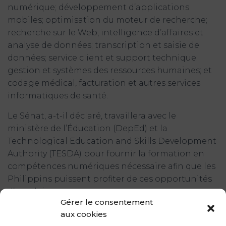
numérique; développement d’applications
mobiles; optimisation du moteur de recherche;
recherche sur le Web, intelligence d’affaires et
analyse de données; transcription et saisie de
données; service client et support technique;
gestion et systèmes des ressources humaines; et
codage médical, facturation et autres services
informatiques de santé.
Le Sénat, a-t-il déclaré, travaillera avec le
ministère de l’Éducation (DepEd) et la
Technological Education and Skills Development
Authority (TESDA) pour fournir la formation en
compétences numériques nécessaire afin que les
Philippins puissent profiter de ces opportunités
d’emploi.
Gérer le consentement
Angara a noté que le système éducatif du pays
aux cookies
subit actuellement une refonte majeure en