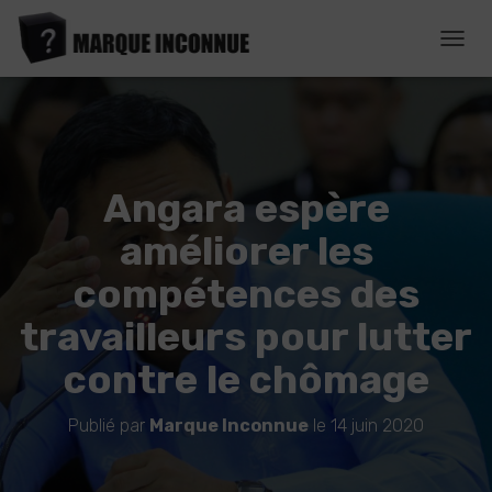
D
É
P
L
I
E
R
Angara espère
L
A
améliorer les
N
A
compétences des
V
I
travailleurs pour lutter
G
A
contre le chômage
T
I
O
Publié par
Marque Inconnue
le
14 juin 2020
N