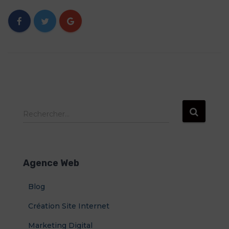
R
Rechercher…
e
c
h
e
Agence Web
r
c
Blog
h
e
Création Site Internet
r
Marketing Digital